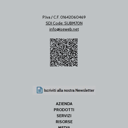
P.Iva / C.F. 01642060469
SDI Code: SUBM70N
info@iseweb.net
AZIENDA
PRODOTTI
SERVIZI
RISORSE
MEDIA