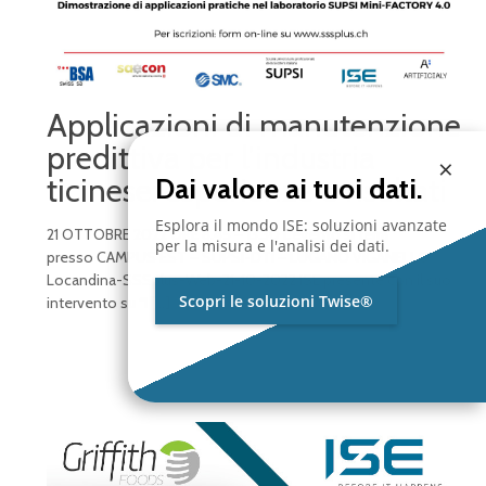
Applicazioni di manutenzione
predittiva per l’industria
×
ticinese: esperienze e risultati
Dai valore ai tuoi dati.
Esplora il mondo ISE: soluzioni avanzate
21 OTTOBRE 2022 ORE 8.45 – 13.30 L’evento si terrà
per la misura e l'analisi dei dati.
presso CAMPUS EST – SUPSI-DTI – LUGANO VIGANELLO
Locandina-SSSplus-Web-21-10-2022 ISE presente con il suo
Scopri le soluzioni Twise®
intervento su “I
[…]
Read more