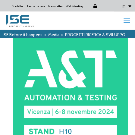
IT
Contattaci
Lavora con noi
Newsletter
Web Meeting
Login
ISE Before it happens
>
Media
>
PROGETTI RICERCA & SVILUPPO