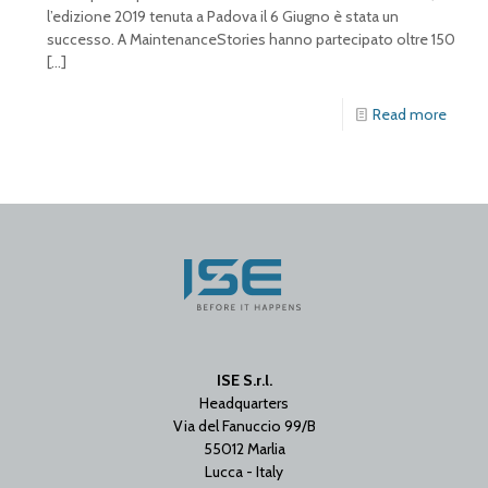
l’edizione 2019 tenuta a Padova il 6 Giugno è stata un
successo. A MaintenanceStories hanno partecipato oltre 150
[…]
Read more
ISE S.r.l.
Headquarters
Via del Fanuccio 99/B
55012 Marlia
Lucca - Italy