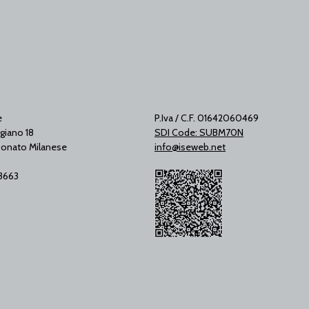
e
P.Iva / C.F. 01642060469
giano 18
SDI Code: SUBM70N
onato Milanese
info@iseweb.net
53663