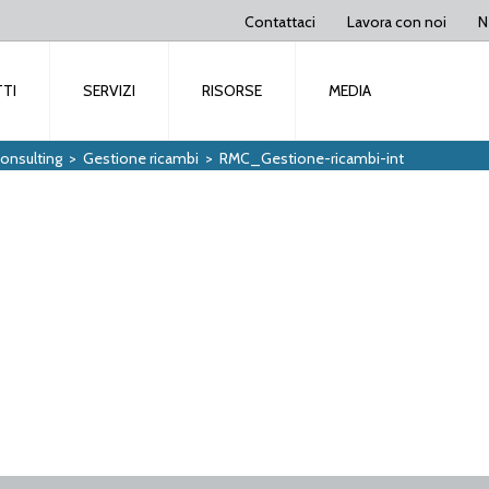
Contattaci
Lavora con noi
N
TI
SERVIZI
RISORSE
MEDIA
Consulting
>
Gestione ricambi
>
RMC_Gestione-ricambi-int