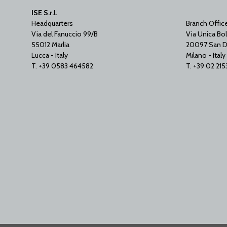
ISE S.r.l.
Headquarters
Branch Offic
Via del Fanuccio 99/B
Via Unica Bol
55012 Marlia
20097 San D
Lucca - Italy
Milano - Italy
T. +39 0583 464582
T. +39 02 21