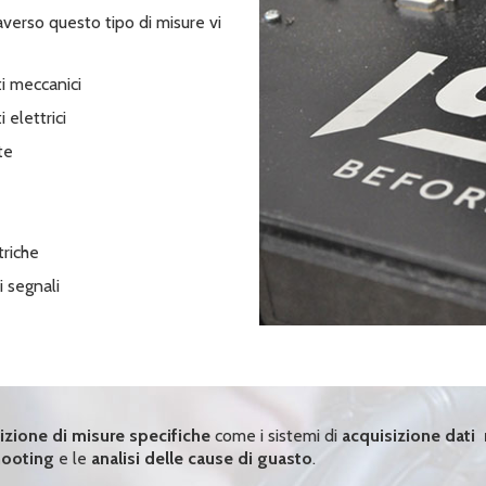
averso questo tipo di misure vi
i meccanici
elettrici
te
triche
i segnali
izione di misure specifiche
come i sistemi di
acquisizione dati 
hooting
e le
analisi delle cause di guasto
.