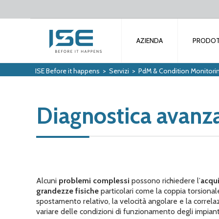
AZIENDA
PRODOT
ISE Before it happens
>
Servizi
>
PdM & Condition Monitori
Diagnostica avanz
Alcuni
problemi complessi
possono richiedere l’
acqui
grandezze fisiche
particolari come la coppia torsionale,
spostamento relativo, la velocità angolare e la correla
variare delle condizioni di funzionamento degli impiant