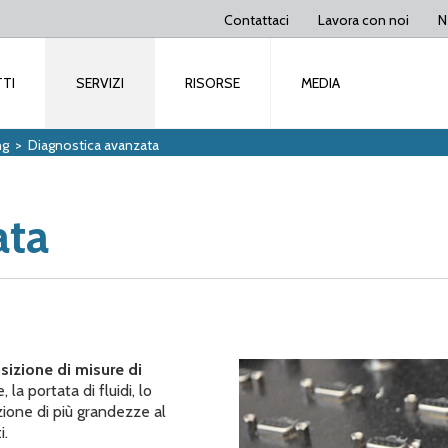
Contattaci
Lavora con noi
N
TI
SERVIZI
RISORSE
MEDIA
ng
>
Diagnostica avanzata
ata
sizione di misure di
 la portata di fluidi, lo
zione di più grandezze al
i.