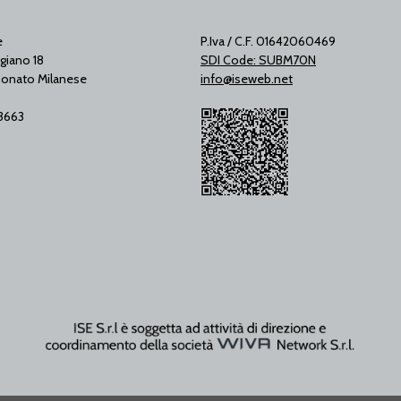
e
P.Iva / C.F. 01642060469
giano 18
SDI Code: SUBM70N
onato Milanese
info@iseweb.net
53663