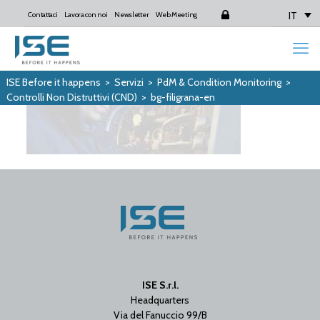
IT
Contattaci
Lavora con noi
Newsletter
Web Meeting
Login
ISE Before it happens
>
Servizi
>
PdM & Condition Monitoring
>
Controlli Non Distruttivi (CND)
>
bg-filigrana-en
ISE S.r.l.
Headquarters
Via del Fanuccio 99/B