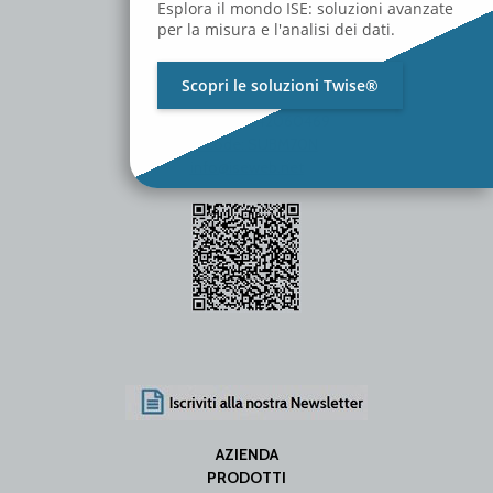
Esplora il mondo ISE: soluzioni avanzate
per la misura e l'analisi dei dati.
Scopri le soluzioni Twise®
P.Iva / C.F. 01642060469
SDI Code: SUBM70N
info@iseweb.net
AZIENDA
PRODOTTI