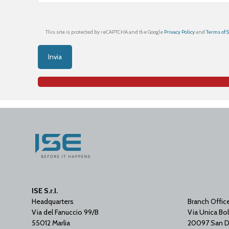
This site is protected by reCAPTCHA and the Google
Privacy Policy
and
Terms of 
ISE S.r.l.
Headquarters
Branch Offic
Via del Fanuccio 99/B
Via Unica Bol
55012 Marlia
20097 San D