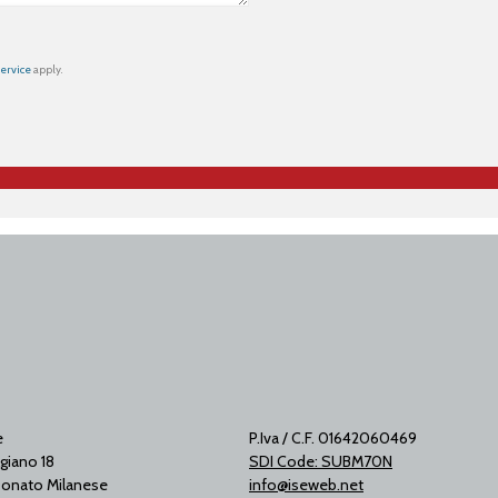
Service
apply.
e
P.Iva / C.F. 01642060469
giano 18
SDI Code: SUBM70N
onato Milanese
info@iseweb.net