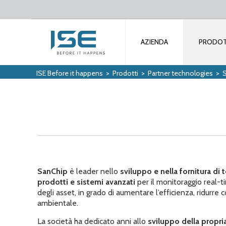
AZIENDA
PRODOT
ISE Before it happens
>
Prodotti
>
Partner technologies
>
SanChip
è leader nello
sviluppo e nella fornitura di
prodotti e sistemi avanzati
per il monitoraggio real-ti
degli asset, in grado di aumentare l’efficienza, ridurre c
ambientale.
La società ha dedicato anni allo
sviluppo della propri