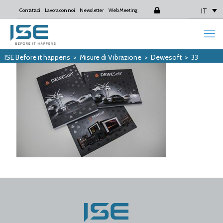
IT
Contattaci
Lavora con noi
Newsletter
Web Meeting
Login
ISE Before it happens
>
Misure di Vibrazione
>
Dewesoft
>
33