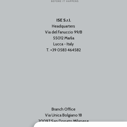
ISE S.r.l.
Headquarters
Via del Fanuccio 99/B
55012 Marlia
Lucca - Italy
T. +39 0583 464582
Branch Office
Via Unica Bolgiano 18
20097 San Donato Milanese