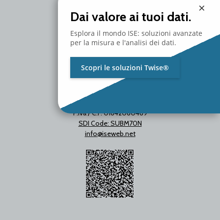
Milano - Italy
×
T. +39 02 2153663
Dai valore ai tuoi dati.
Esplora il mondo ISE: soluzioni avanzate
per la misura e l'analisi dei dati.
Scopri le soluzioni Twise®
P.Iva / C.F. 01642060469
SDI Code: SUBM70N
info@iseweb.net