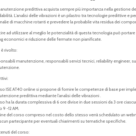
anutenzione predittiva acquista sempre più importanza nella gestione degl
idabilità. L’analisi delle vibrazioni è un pilastro tra tecnologie predittive e p
alie di macchine rotanti e prevedere la probabile vita residua dei compo
ire ad utilizzare al meglio le potenzialità di questa tecnologia può portare gr
ng economici e riduzione delle fermate non pianificate.
 è rivolto:
onsabili manutenzione, responsabili servizi tecnici, reliability engineer, su
tenzione.
tivi:
orso ISE AT40 online si propone di fornire le competenze di base per impl
tenzione predittiva mediante l’analisi delle vibrazioni .
orso ha la durata complessiva di 6 ore divise in due sessioni da 3 ore ciasc
o 9 -12 AM.
 fine del corso compreso nel costo dello stesso verrà schedulato un web
ascun partecipante per eventuali chiarimenti su tematiche specifiche.
enuti del corso: