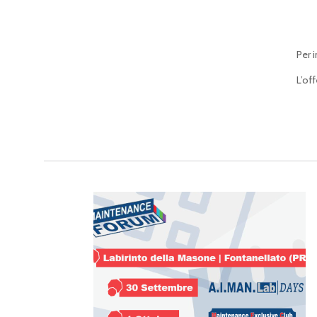
Per 
L’of