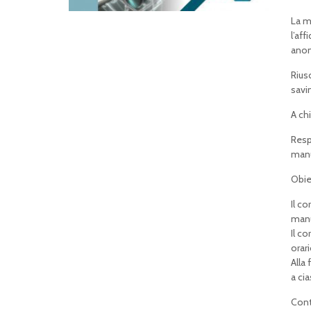
La m
l’aff
anom
Riusc
savi
A chi
Resp
manu
Obiet
Il c
manu
Il c
orari
Alla
a ci
Cont