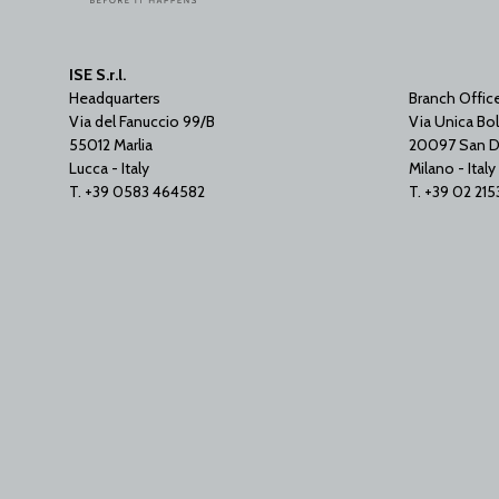
ISE S.r.l.
Headquarters
Branch Offic
Via del Fanuccio 99/B
Via Unica Bol
55012 Marlia
20097 San D
Lucca - Italy
Milano - Italy
T. +39 0583 464582
T. +39 02 21