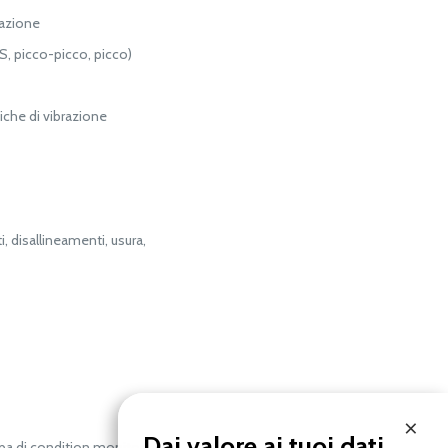
razione
MS, picco-picco, picco)
iche di vibrazione
, disallineamenti, usura,
×
Dai valore ai tuoi dati.
pa di condition monitoring e