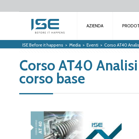
AZIENDA
PRODOT
ISE Before it happens
>
Media
>
Eventi
>
Corso AT40 Analisi
Corso AT40 Analisi 
corso base