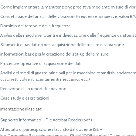
Come implementare la manutenzione predittiva mediante misure di vib
Concetti base dell’analisi delle vibrazioni (Frequenze, ampiezze, valori R
Dominio del tempo e della frequenza
Analisi delle macchine rotanti e individuazione delle frequenze caratterist
Strumenti e trasduttori per l’acquisizione delle misure di vibrazione
Informazioni base per la creazione del set-up delle misure
Procedure operative di acquisizione dei dati
Analisi dei modi di guasto principali per le macchine rotanti(sbilanciamenti
cuscinetti volventi allentamenti meccanici, ecc.)
Redazione di un report di ispezione
Case study e esercitazioni
mentazione rilasciata:
Supporto informatico – File Acrobat Reader (pdf.)
Attestato di partecipazione rilasciato dal docente ISE –
Ing. Domenico Pascazio presente in ISE dal 2008 da oltre 10 anni si occu