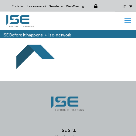
IT
Contattaci
Lavora con noi
Newsletter
Web Meeting
Login
ISE Before it happens
>
ise-network
ISE S.r.l.