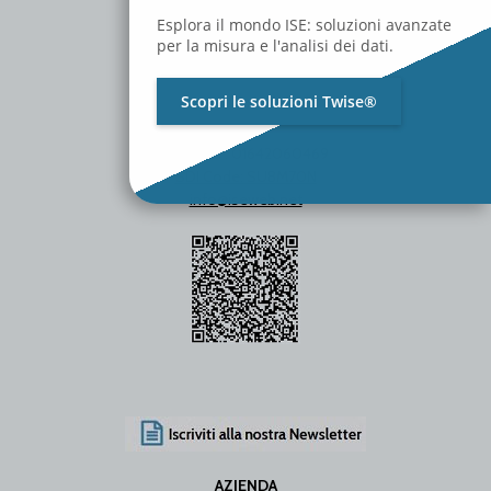
Esplora il mondo ISE: soluzioni avanzate
per la misura e l'analisi dei dati.
Scopri le soluzioni Twise®
P.Iva / C.F. 01642060469
SDI Code: SUBM70N
info@iseweb.net
AZIENDA