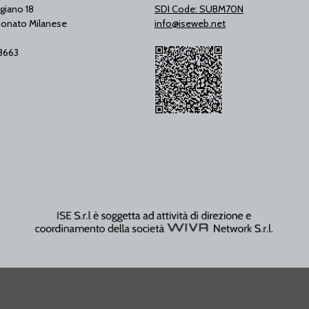
giano 18
SDI Code: SUBM70N
onato Milanese
info@iseweb.net
53663