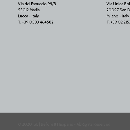
Via del Fanuccio 99/B
Via Unica Bol
55012 Marlia
20097 San D
Lucca - Italy
Milano - Italy
T. +39 0583 464582
T. +39 02 21
© 2020 ISE | Before It Happens - All Rights Reserved