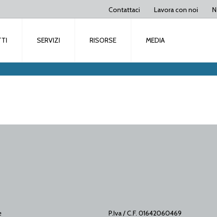
Contattaci
Lavora con noi
N
TI
SERVIZI
RISORSE
MEDIA
e
P.Iva / C.F. 01642060469