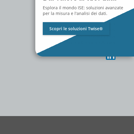
MEDIA
CONTATTACI
Esplora il mondo ISE: soluzioni avanzate
LAVORA CON NOI
per la misura e l'analisi dei dati.
Privacy Policy
Scopri le soluzioni Twise®
Cambia Preferenze Privacy
Storico Impostazioni Privacy
Revoca Consenso Privacy