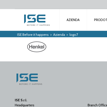
AZIENDA
PRODOT
ISE Before it happens
>
Azienda
>
logo7
ISE S.r.l.
Headquarters
Branch Offic