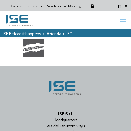
IT
Contattaci
Lavora con noi
Newsletter
Web Meeting
Login
ISE Before it happens
>
Azienda
>
l30
ISE S.r.l.
Headquarters
Via del Fanuccio 99/B