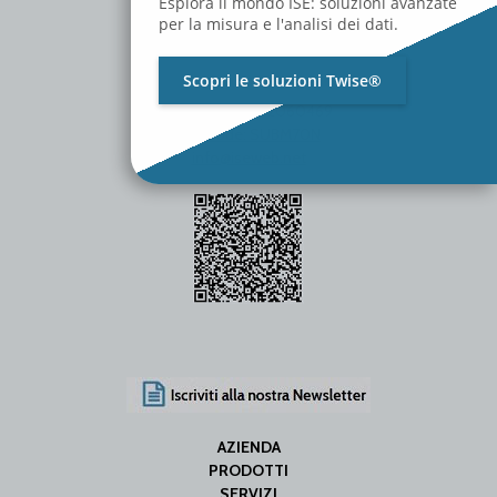
Esplora il mondo ISE: soluzioni avanzate
per la misura e l'analisi dei dati.
Scopri le soluzioni Twise®
P.Iva / C.F. 01642060469
SDI Code: SUBM70N
info@iseweb.net
AZIENDA
PRODOTTI
SERVIZI