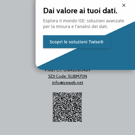
Milano - Italy
×
T. +39 02 2153663
Dai valore ai tuoi dati.
Esplora il mondo ISE: soluzioni avanzate
per la misura e l'analisi dei dati.
Scopri le soluzioni Twise®
P.Iva / C.F. 01642060469
SDI Code: SUBM70N
info@iseweb.net