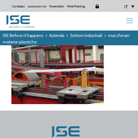
IT
Contattaci
Lavora con noi
Newsletter
Web Meeting
Login
ISE Before it happens
>
Azienda
>
Settori industriali
>
macchinari-
materie-plastiche