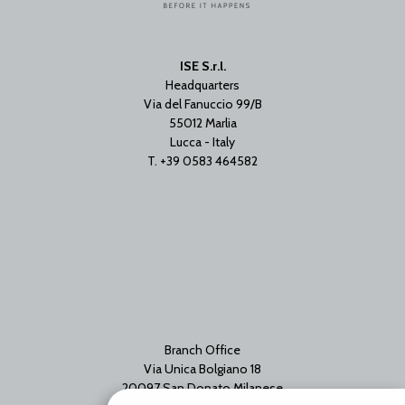
ISE S.r.l.
Headquarters
Via del Fanuccio 99/B
55012 Marlia
Lucca - Italy
T. +39 0583 464582
Branch Office
Via Unica Bolgiano 18
20097 San Donato Milanese