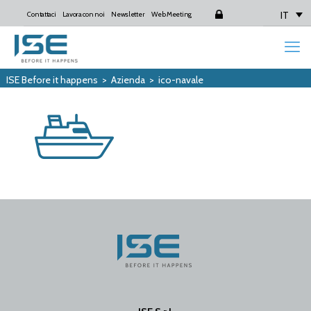
IT
Contattaci
Lavora con noi
Newsletter
Web Meeting
Login
ISE Before it happens
>
Azienda
>
ico-navale