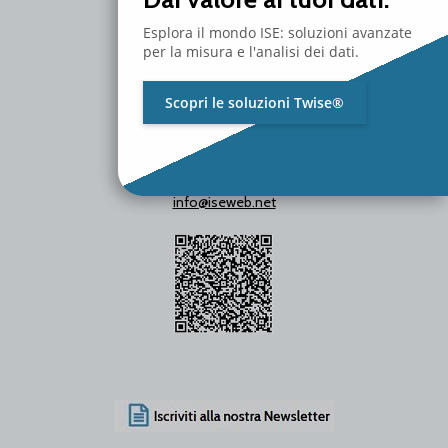
Esplora il mondo ISE: soluzioni avanzate
per la misura e l'analisi dei dati.
Scopri le soluzioni Twise®
P.Iva / C.F. 01642060469
SDI Code: SUBM70N
info@iseweb.net