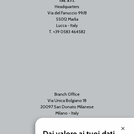
ISE S.r.l.
Headquarters
Via del Fanuccio 99/B
55012 Marlia
Lucca - Italy
T. +39 0583 464582
Branch Office
Via Unica Bolgiano 18
20097 San Donato Milanese
Milano - Italy
T. +39 02 2153663
×
Dai valore ai tuoi dati.