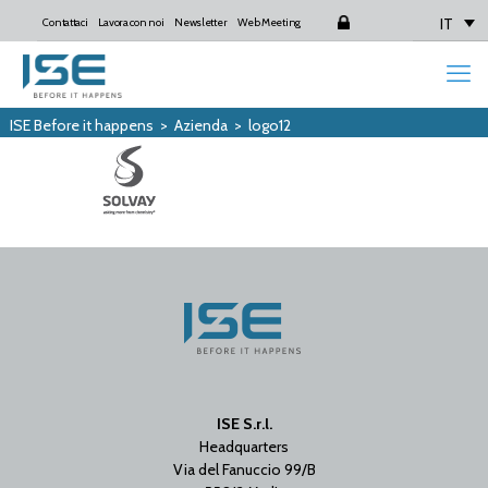
IT
Contattaci
Lavora con noi
Newsletter
Web Meeting
Login
ISE Before it happens
>
Azienda
>
logo12
ISE S.r.l.
Headquarters
Via del Fanuccio 99/B