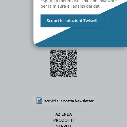
Esplora il mondo ISE: soluzioni avanzate
per la misura e l'analisi dei dati.
Scopri le soluzioni Twise®
P.Iva / C.F. 01642060469
SDI Code: SUBM70N
info@iseweb.net
AZIENDA
PRODOTTI
SERVIZI