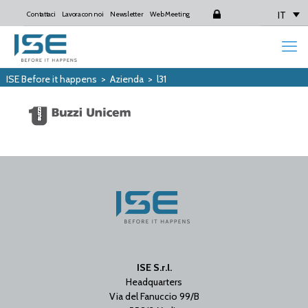
IT
Contattaci
Lavora con noi
Newsletter
Web Meeting
Login
ISE Before it happens
>
Azienda
>
l31
ISE S.r.l.
Headquarters
Via del Fanuccio 99/B