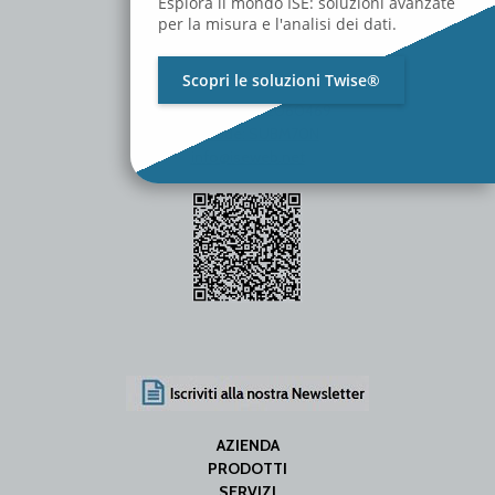
Esplora il mondo ISE: soluzioni avanzate
per la misura e l'analisi dei dati.
Scopri le soluzioni Twise®
P.Iva / C.F. 01642060469
SDI Code: SUBM70N
info@iseweb.net
AZIENDA
PRODOTTI
SERVIZI