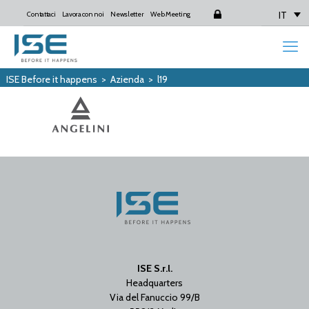
IT
Contattaci
Lavora con noi
Newsletter
Web Meeting
Login
ISE Before it happens
>
Azienda
>
l19
ISE S.r.l.
Headquarters
Via del Fanuccio 99/B