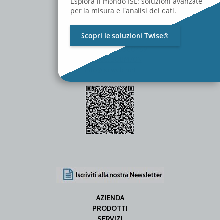
Esplora il mondo ISE: soluzioni avanzate
per la misura e l'analisi dei dati.
Scopri le soluzioni Twise®
P.Iva / C.F. 01642060469
SDI Code: SUBM70N
info@iseweb.net
AZIENDA
PRODOTTI
SERVIZI