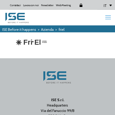
IT
Contattaci
Lavora con noi
Newsletter
Web Meeting
Login
ISE Before it happens
>
Azienda
>
friel
ISE S.r.l.
Headquarters
Via del Fanuccio 99/B