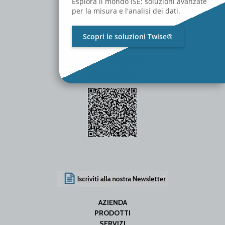
Esplora il mondo ISE: soluzioni avanzate
per la misura e l'analisi dei dati.
Scopri le soluzioni Twise®
P.Iva / C.F. 01642060469
SDI Code: SUBM70N
info@iseweb.net
AZIENDA
PRODOTTI
SERVIZI