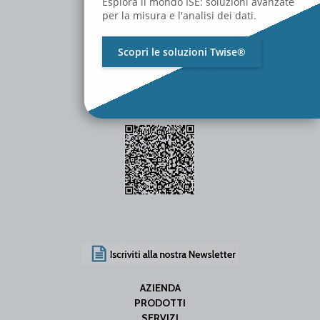
Esplora il mondo ISE: soluzioni avanzate
per la misura e l'analisi dei dati.
Scopri le soluzioni Twise®
P.Iva / C.F. 01642060469
SDI Code: SUBM70N
info@iseweb.net
AZIENDA
PRODOTTI
SERVIZI