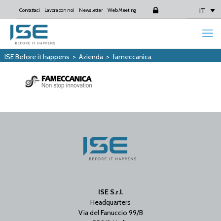
IT
Contattaci
Lavora con noi
Newsletter
Web Meeting
Login
ISE Before it happens
>
Azienda
>
fameccanica
ISE S.r.l.
Headquarters
Via del Fanuccio 99/B