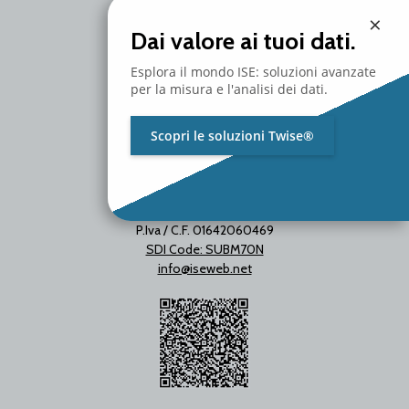
20097 San Donato Milanese
×
Milano - Italy
Dai valore ai tuoi dati.
T. +39 02 2153663
Esplora il mondo ISE: soluzioni avanzate
per la misura e l'analisi dei dati.
Scopri le soluzioni Twise®
P.Iva / C.F. 01642060469
SDI Code: SUBM70N
info@iseweb.net