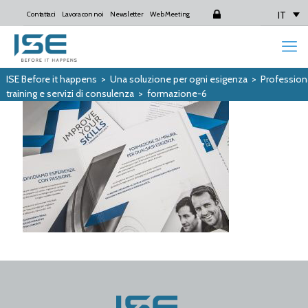
IT
Contattaci
Lavora con noi
Newsletter
Web Meeting
Login
ISE Before it happens
>
Una soluzione per ogni esigenza
>
Profession
training e servizi di consulenza
>
formazione-6