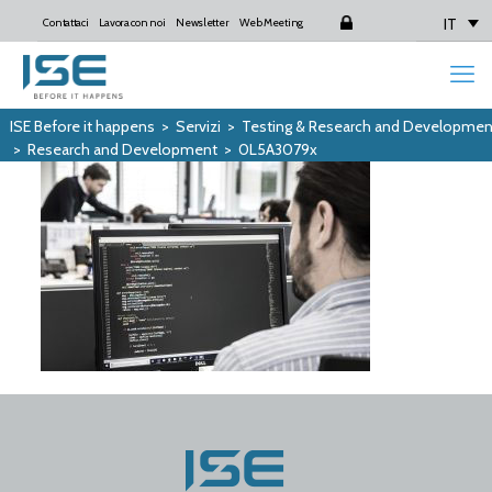
IT
Contattaci
Lavora con noi
Newsletter
Web Meeting
Login
ISE Before it happens
>
Servizi
>
Testing & Research and Developmen
>
Research and Development
>
0L5A3079x