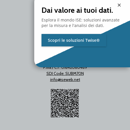
Milano - Italy
×
T. +39 02 2153663
Dai valore ai tuoi dati.
Esplora il mondo ISE: soluzioni avanzate
per la misura e l'analisi dei dati.
Scopri le soluzioni Twise®
P.Iva / C.F. 01642060469
SDI Code: SUBM70N
info@iseweb.net