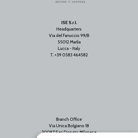
ISE S.r.l.
Headquarters
Via del Fanuccio 99/B
55012 Marlia
Lucca - Italy
T. +39 0583 464582
Branch Office
Via Unica Bolgiano 18
20097 San Donato Milanese