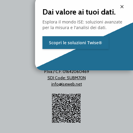
Milano - Italy
×
T. +39 02 2153663
Dai valore ai tuoi dati.
Esplora il mondo ISE: soluzioni avanzate
per la misura e l'analisi dei dati.
Scopri le soluzioni Twise®
P.Iva / C.F. 01642060469
SDI Code: SUBM70N
info@iseweb.net