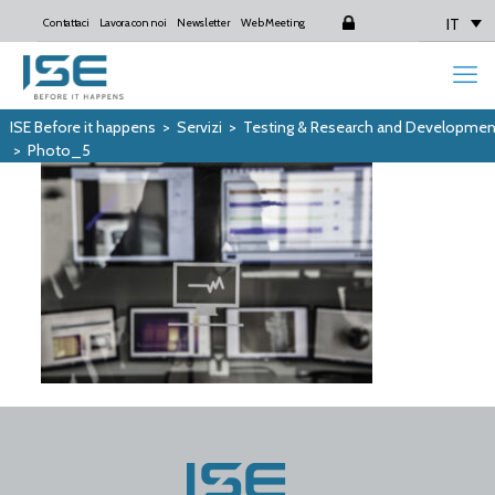
IT
Contattaci
Lavora con noi
Newsletter
Web Meeting
Login
ISE Before it happens
>
Servizi
>
Testing & Research and Developmen
>
Photo_5