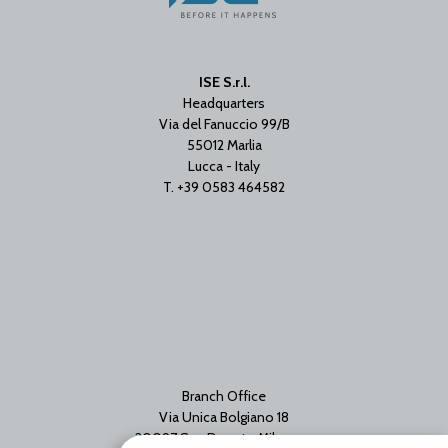
ISE S.r.l.
Headquarters
Via del Fanuccio 99/B
55012 Marlia
Lucca - Italy
T. +39 0583 464582
Branch Office
Via Unica Bolgiano 18
20097 San Donato Milanese