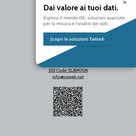
×
T. +39 02 2153663
Dai valore ai tuoi dati.
Esplora il mondo ISE: soluzioni avanzate
per la misura e l'analisi dei dati.
Scopri le soluzioni Twise®
P.Iva / C.F. 01642060469
SDI Code: SUBM70N
info@iseweb.net