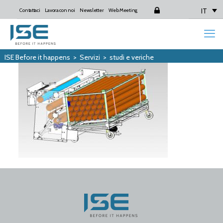
IT
Contattaci
Lavora con noi
Newsletter
Web Meeting
Login
ISE Before it happens
>
Servizi
>
studi e veriche