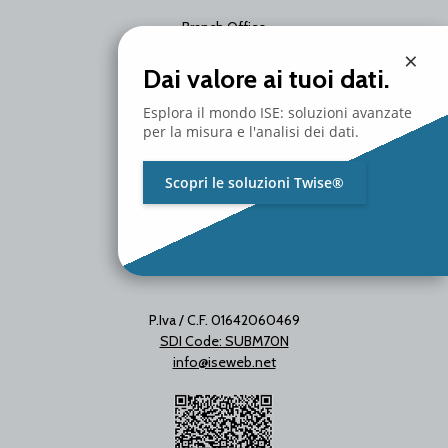
Branch Office
Via Unica Bolgiano 18
×
20097 San Donato Milanese
Dai valore ai tuoi dati.
Milano - Italy
T. +39 02 2153663
Esplora il mondo ISE: soluzioni avanzate
per la misura e l'analisi dei dati.
Scopri le soluzioni Twise®
P.Iva / C.F. 01642060469
SDI Code: SUBM70N
info@iseweb.net