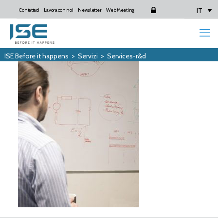
IT
Contattaci
Lavora con noi
Newsletter
Web Meeting
Login
ISE Before it happens
>
Servizi
>
Services-r&d