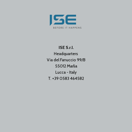
ISE S.r.l.
Headquarters
Via del Fanuccio 99/B
55012 Marlia
Lucca - Italy
T. +39 0583 464582