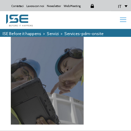
IT
Contattaci
Lavora con noi
Newsletter
Web Meeting
Login
ISE Before it happens
>
Servizi
>
Services-pdm-onsite