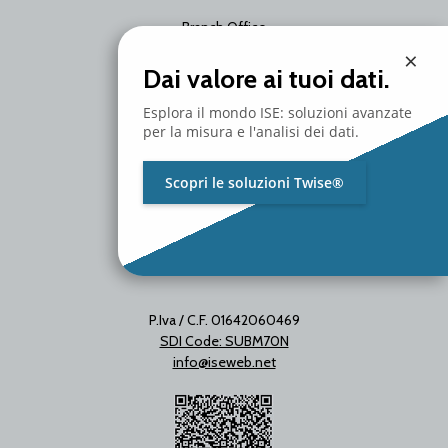
Branch Office
Via Unica Bolgiano 18
×
20097 San Donato Milanese
Dai valore ai tuoi dati.
Milano - Italy
T. +39 02 2153663
Esplora il mondo ISE: soluzioni avanzate
per la misura e l'analisi dei dati.
Scopri le soluzioni Twise®
P.Iva / C.F. 01642060469
SDI Code: SUBM70N
info@iseweb.net