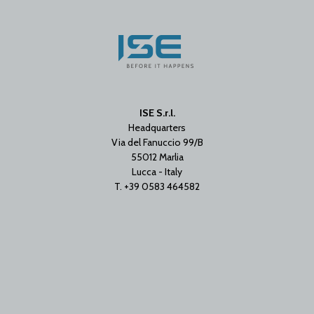
ISE S.r.l.
Headquarters
Via del Fanuccio 99/B
55012 Marlia
Lucca - Italy
T. +39 0583 464582