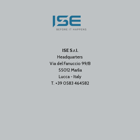
ISE S.r.l.
Headquarters
Via del Fanuccio 99/B
55012 Marlia
Lucca - Italy
T. +39 0583 464582