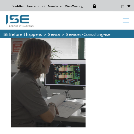
IT
Contattaci
Lavora con noi
Newsletter
Web Meeting
Login
ISE Before it happens
>
Servizi
>
Services-Consulting-ise