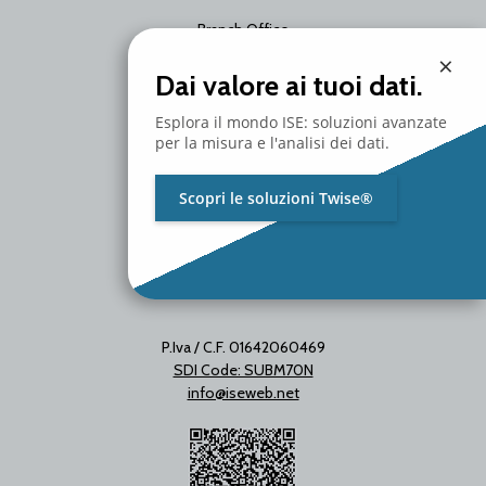
Branch Office
Via Unica Bolgiano 18
×
20097 San Donato Milanese
Dai valore ai tuoi dati.
Milano - Italy
T. +39 02 2153663
Esplora il mondo ISE: soluzioni avanzate
per la misura e l'analisi dei dati.
Scopri le soluzioni Twise®
P.Iva / C.F. 01642060469
SDI Code: SUBM70N
info@iseweb.net