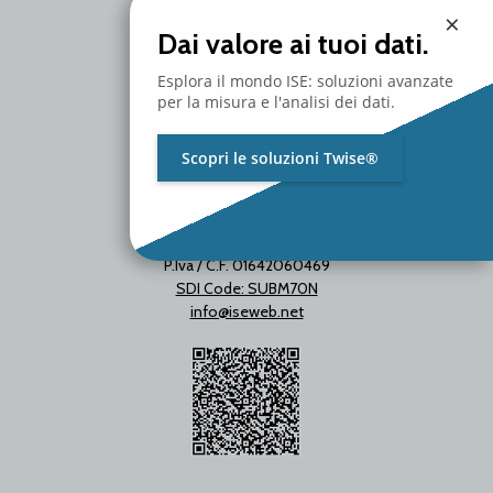
Milano - Italy
×
T. +39 02 2153663
Dai valore ai tuoi dati.
Esplora il mondo ISE: soluzioni avanzate
per la misura e l'analisi dei dati.
Scopri le soluzioni Twise®
P.Iva / C.F. 01642060469
SDI Code: SUBM70N
info@iseweb.net