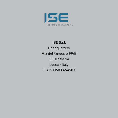
ISE S.r.l.
Headquarters
Via del Fanuccio 99/B
55012 Marlia
Lucca - Italy
T. +39 0583 464582