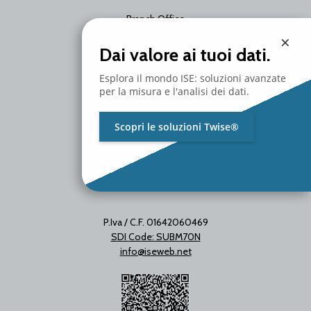
Branch Office
Via Unica Bolgiano 18
×
20097 San Donato Milanese
Dai valore ai tuoi dati.
Milano - Italy
T. +39 02 2153663
Esplora il mondo ISE: soluzioni avanzate
per la misura e l'analisi dei dati.
Scopri le soluzioni Twise®
P.Iva / C.F. 01642060469
SDI Code: SUBM70N
info@iseweb.net