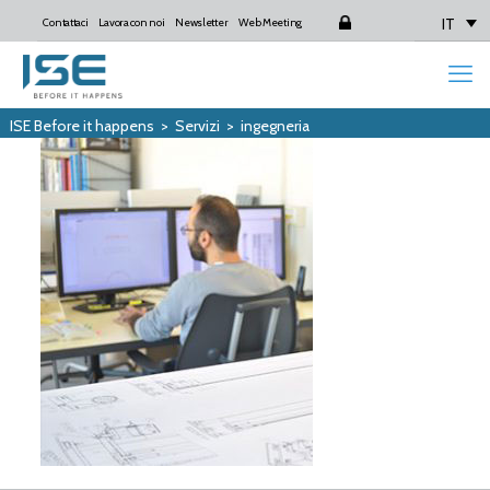
IT
Contattaci
Lavora con noi
Newsletter
Web Meeting
Login
ISE Before it happens
>
Servizi
>
ingegneria