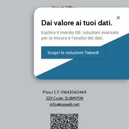
Branch Office
Via Unica Bolgiano 18
×
20097 San Donato Milanese
Dai valore ai tuoi dati.
Milano - Italy
T. +39 02 2153663
Esplora il mondo ISE: soluzioni avanzate
per la misura e l'analisi dei dati.
Scopri le soluzioni Twise®
P.Iva / C.F. 01642060469
SDI Code: SUBM70N
info@iseweb.net