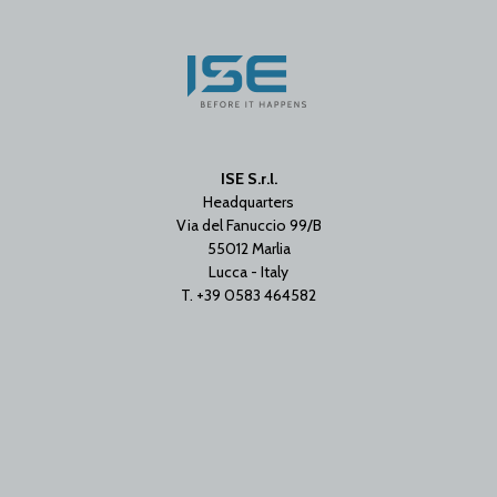
ISE S.r.l.
Headquarters
Via del Fanuccio 99/B
55012 Marlia
Lucca - Italy
T. +39 0583 464582