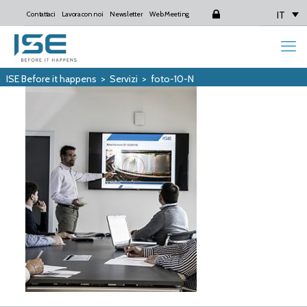
IT
Contattaci
Lavora con noi
Newsletter
Web Meeting
Login
ISE Before it happens
>
Servizi
>
foto-10-N