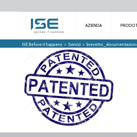
AZIENDA
PRODOT
ISE Before it happens
>
Servizi
>
brevetto_documentazion