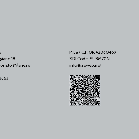
e
P.Iva / C.F. 01642060469
giano 18
SDI Code: SUBM70N
onato Milanese
info@iseweb.net
53663