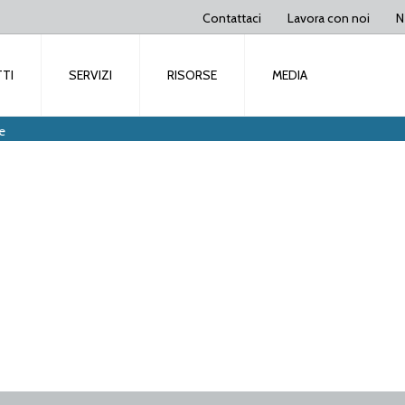
Contattaci
Lavora con noi
N
TI
SERVIZI
RISORSE
MEDIA
e