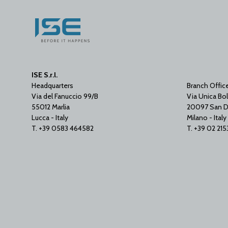
ISE S.r.l.
Headquarters
Branch Offic
Via del Fanuccio 99/B
Via Unica Bol
55012 Marlia
20097 San D
Lucca - Italy
Milano - Italy
T. +39 0583 464582
T. +39 02 21