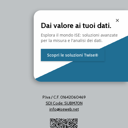
Branch Office
×
Via Unica Bolgiano 18
Dai valore ai tuoi dati.
20097 San Donato Milanese
Milano - Italy
Esplora il mondo ISE: soluzioni avanzate
T. +39 02 2153663
per la misura e l'analisi dei dati.
Scopri le soluzioni Twise®
P.Iva / C.F. 01642060469
SDI Code: SUBM70N
info@iseweb.net