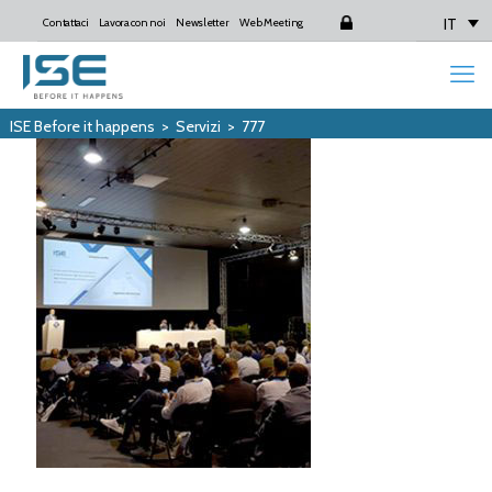
IT
Contattaci
Lavora con noi
Newsletter
Web Meeting
Login
ISE Before it happens
>
Servizi
>
777