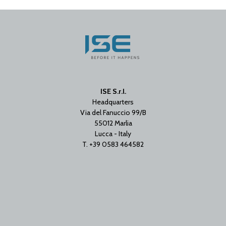
ISE S.r.l.
Headquarters
Via del Fanuccio 99/B
55012 Marlia
Lucca - Italy
T. +39 0583 464582