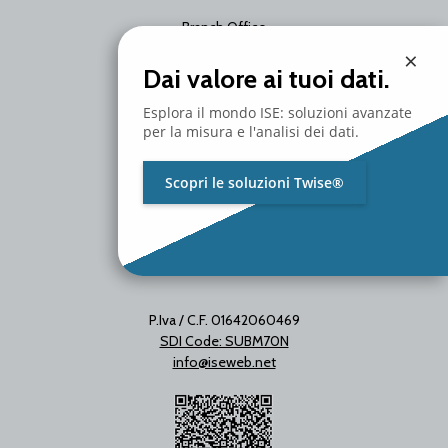
Branch Office
Via Unica Bolgiano 18
×
20097 San Donato Milanese
Dai valore ai tuoi dati.
Milano - Italy
T. +39 02 2153663
Esplora il mondo ISE: soluzioni avanzate
per la misura e l'analisi dei dati.
Scopri le soluzioni Twise®
P.Iva / C.F. 01642060469
SDI Code: SUBM70N
info@iseweb.net