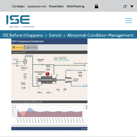
IT
Contattaci
Lavora con noi
Newsletter
Web Meeting
Login
ISE Before it happens
>
Servizi
>
Abnormal-Condition-Management