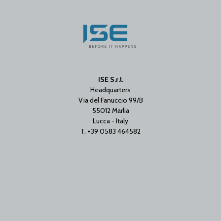
ISE S.r.l.
Headquarters
Via del Fanuccio 99/B
55012 Marlia
Lucca - Italy
T. +39 0583 464582