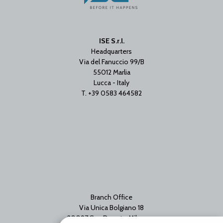
ISE S.r.l.
Headquarters
Via del Fanuccio 99/B
55012 Marlia
Lucca - Italy
T. +39 0583 464582
Branch Office
Via Unica Bolgiano 18
20097 San Donato Milanese