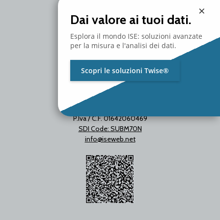
Milano - Italy
×
T. +39 02 2153663
Dai valore ai tuoi dati.
Esplora il mondo ISE: soluzioni avanzate
per la misura e l'analisi dei dati.
Scopri le soluzioni Twise®
P.Iva / C.F. 01642060469
SDI Code: SUBM70N
info@iseweb.net