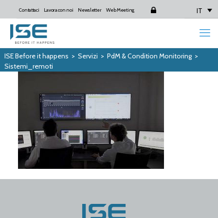
IT
Contattaci
Lavora con noi
Newsletter
Web Meeting
Login
ISE Before it happens
>
Servizi
>
PdM & Condition Monitoring
>
Sistemi_remoti