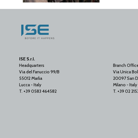
ISE S.r.l.
Headquarters
Branch Offic
Via del Fanuccio 99/B
Via Unica Bol
55012 Marlia
20097 San D
Lucca - Italy
Milano - Italy
T. +39 0583 464582
T. +39 02 21