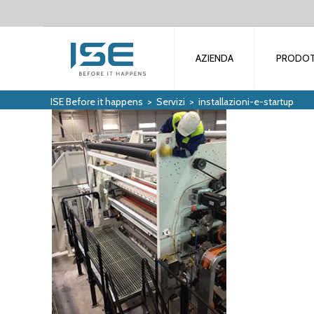
AZIENDA
PRODOT
ISE Before it happens
>
Servizi
>
installazioni-e-startup