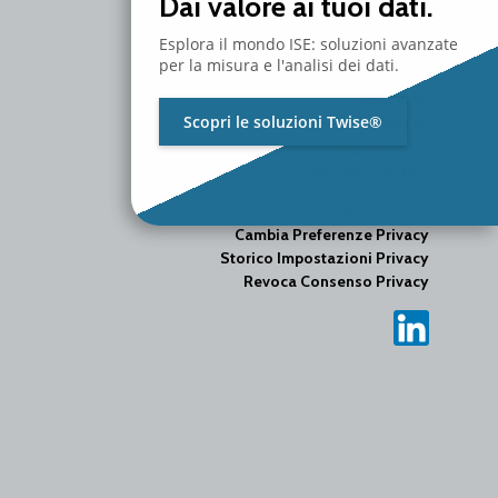
Dai valore ai tuoi dati.
AZIENDA
Esplora il mondo ISE: soluzioni avanzate
PRODOTTI
per la misura e l'analisi dei dati.
SERVIZI
RISORSE
Scopri le soluzioni Twise®
MEDIA
CONTATTACI
LAVORA CON NOI
Privacy Policy
Cambia Preferenze Privacy
Storico Impostazioni Privacy
Revoca Consenso Privacy