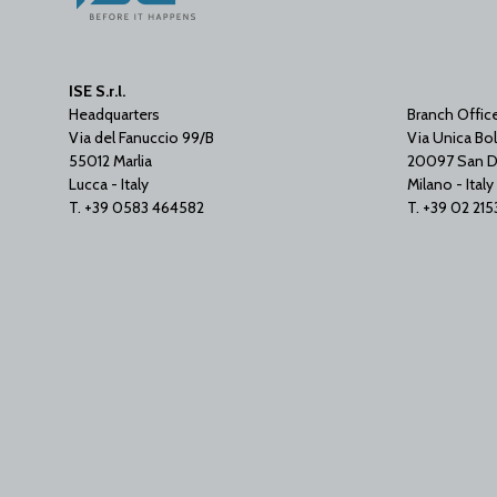
ISE S.r.l.
Headquarters
Branch Offic
Via del Fanuccio 99/B
Via Unica Bol
55012 Marlia
20097 San D
Lucca - Italy
Milano - Italy
T. +39 0583 464582
T. +39 02 21