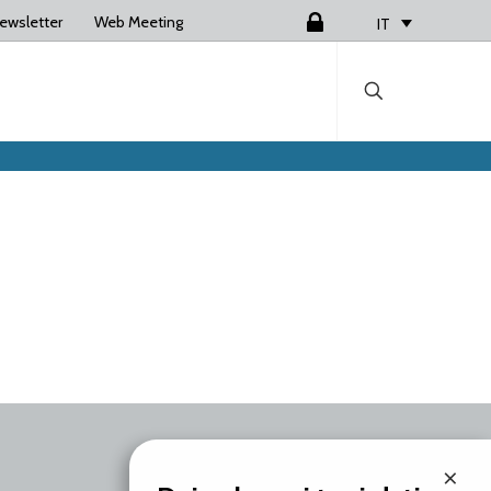
ewsletter
Web Meeting
Login
IT
×