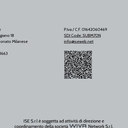
e
P.Iva / C.F. 01642060469
giano 18
SDI Code: SUBM70N
onato Milanese
info@iseweb.net
53663