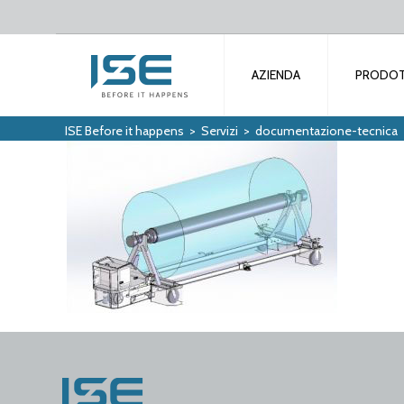
AZIENDA
PRODOT
ISE Before it happens
>
Servizi
>
documentazione-tecnica