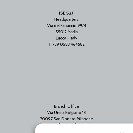
ISE S.r.l.
Headquarters
Via del Fanuccio 99/B
55012 Marlia
Lucca - Italy
T. +39 0583 464582
Branch Office
Via Unica Bolgiano 18
20097 San Donato Milanese
Milano - Italy
T. +39 02 2153663