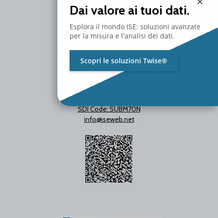
×
Dai valore ai tuoi dati.
Esplora il mondo ISE: soluzioni avanzate
per la misura e l'analisi dei dati.
Scopri le soluzioni Twise®
P.Iva / C.F. 01642060469
SDI Code: SUBM70N
info@iseweb.net