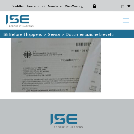
IT
Contattaci
Lavora con noi
Newsletter
Web Meeting
Login
ISE Before it happens
>
Servizi
>
Documentazione brevetti