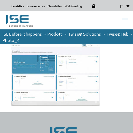
IT
Contattaci
Lavora con noi
Newsletter
Web Meeting
Login
ISE Before it happens
>
Prodotti
>
Twise® Solutions
>
Twise® Hub
Photo_4