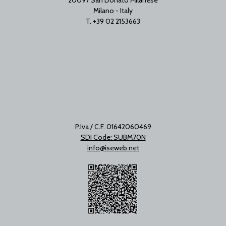
20097 San Donato Milanese
Milano - Italy
T. +39 02 2153663
P.Iva / C.F. 01642060469
SDI Code: SUBM70N
info@iseweb.net