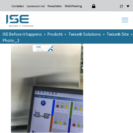
IT
Contattaci
Lavora con noi
Newsletter
Web Meeting
Login
ISE Before it happens
>
Prodotti
>
Twise® Solutions
>
Twise® Site
Photo_2