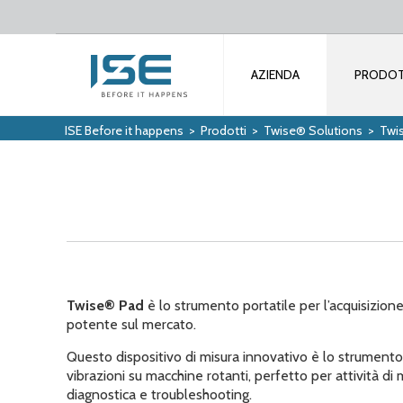
AZIENDA
PRODOT
ISE Before it happens
>
Prodotti
>
Twise® Solutions
>
Twi
Twise® Pad
è lo strumento portatile per l’acquisizione e
potente sul mercato.
Questo dispositivo di misura innovativo è lo strumento i
vibrazioni su macchine rotanti, perfetto per attività di
diagnostica e troubleshooting.