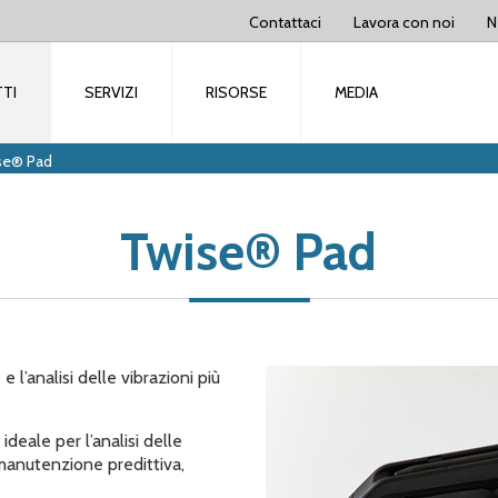
Contattaci
Lavora con noi
N
TI
SERVIZI
RISORSE
MEDIA
se® Pad
Twise® Pad
 l’analisi delle vibrazioni più
deale per l’analisi delle
 manutenzione predittiva,