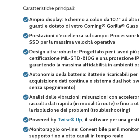
Caratteristiche principali:
Ampio display: Schermo a colori da 10.1″ ad alta r
guanti e dotato di vetro
Corning® Gorilla® Glass
Prestazioni d’eccellenza sul campo: Processore I
SSD per la massima velocità operativa
Design ultra-robusto: Progettato per i lavori più 
certificazione MIL-STD-810G e una protezione IP
garantendo la massima affidabilità in ambienti ost
Autonomia della batteria: Batterie ricaricabili per 
acquisizione dati continua e sistema dual hot-sw
senza spegnimento)
Analisi delle vibrazioni: misurazioni con accelero
raccolta dati rapida (in modalità route) e fino a o
la risoluzione dei problemi (troubleshooting)
Powered by
Twise® Up
, il software per una gest
Monitoraggio on-line: Convertibile per il monito
supporto fino a otto canali in tempo reale