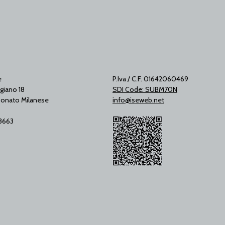
e
P.Iva / C.F. 01642060469
giano 18
SDI Code: SUBM70N
onato Milanese
info@iseweb.net
53663