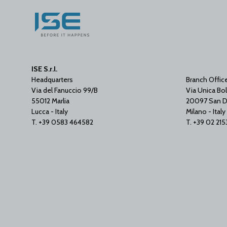
ISE S.r.l.
Headquarters
Branch Offic
Via del Fanuccio 99/B
Via Unica Bol
55012 Marlia
20097 San D
Lucca - Italy
Milano - Italy
T. +39 0583 464582
T. +39 02 21