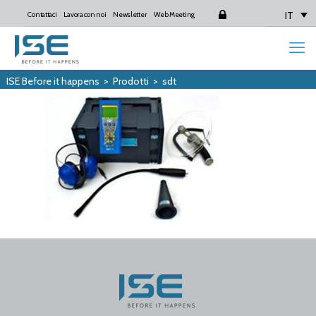
IT
Contattaci
Lavora con noi
Newsletter
Web Meeting
Login
ISE Before it happens
>
Prodotti
>
sdt