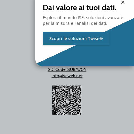
×
T. +39 02 2153663
Dai valore ai tuoi dati.
Esplora il mondo ISE: soluzioni avanzate
per la misura e l'analisi dei dati.
Scopri le soluzioni Twise®
P.Iva / C.F. 01642060469
SDI Code: SUBM70N
info@iseweb.net