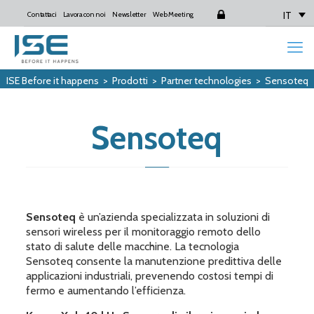
IT
Contattaci
Lavora con noi
Newsletter
Web Meeting
Login
ISE Before it happens
>
Prodotti
>
Partner technologies
>
Sensoteq
Sensoteq
Sensoteq
è un’azienda specializzata in soluzioni di
sensori wireless per il monitoraggio remoto dello
stato di salute delle macchine. La tecnologia
Sensoteq consente la manutenzione predittiva delle
applicazioni industriali, prevenendo costosi tempi di
fermo e aumentando l’efficienza.