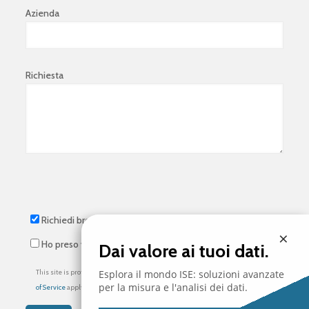
Azienda
Richiesta
Richiedi brochure
×
Ho preso visione dell’
informativa privacy
*
Dai valore ai tuoi dati.
This site is protected by reCAPTCHA and the Google
Privacy Policy
and
Terms
Esplora il mondo ISE: soluzioni avanzate
per la misura e l'analisi dei dati.
of Service
apply.