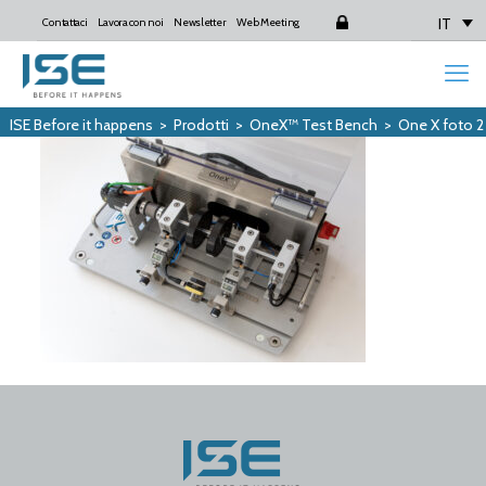
IT
Contattaci
Lavora con noi
Newsletter
Web Meeting
Login
ISE Before it happens
>
Prodotti
>
OneX™ Test Bench
>
One X foto 2