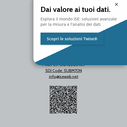
×
T. +39 02 2153663
Dai valore ai tuoi dati.
Esplora il mondo ISE: soluzioni avanzate
per la misura e l'analisi dei dati.
Scopri le soluzioni Twise®
P.Iva / C.F. 01642060469
SDI Code: SUBM70N
info@iseweb.net