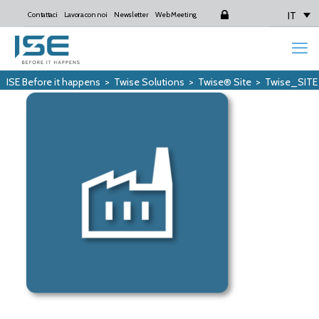
IT
Contattaci
Lavora con noi
Newsletter
Web Meeting
Login
ISE Before it happens
>
Twise Solutions
>
Twise® Site
>
Twise_SITE