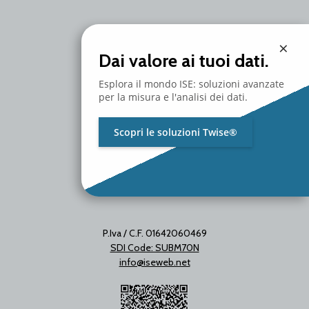
Branch Office
×
Via Unica Bolgiano 18
Dai valore ai tuoi dati.
20097 San Donato Milanese
Milano - Italy
Esplora il mondo ISE: soluzioni avanzate
T. +39 02 2153663
per la misura e l'analisi dei dati.
Scopri le soluzioni Twise®
P.Iva / C.F. 01642060469
SDI Code: SUBM70N
info@iseweb.net