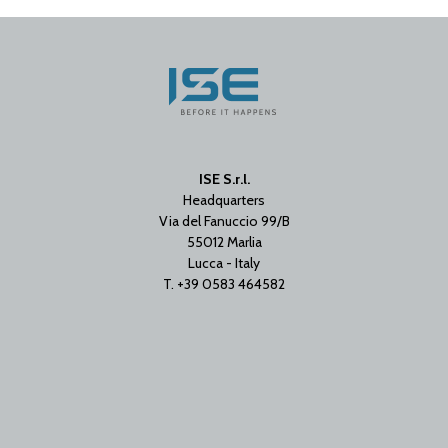
ISE S.r.l.
Headquarters
Via del Fanuccio 99/B
55012 Marlia
Lucca - Italy
T. +39 0583 464582