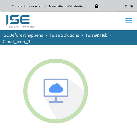
IT
Contattaci
Lavora con noi
Newsletter
Web Meeting
Login
ISE Before it happens
>
Twise Solutions
>
Twise® Hub
>
Cloud_icon_3