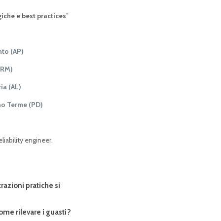
iche e best practices
”
nto (AP)
(RM)
ia (AL)
o Terme (PD)
liability engineer,
razioni pratiche si
come rilevare i guasti?