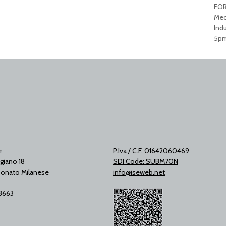
FOR
Mec
Ind
5pm
e
P.Iva / C.F. 01642060469
giano 18
SDI Code: SUBM70N
onato Milanese
info@iseweb.net
53663