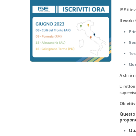
ISE
ti in
Il worksh
Pri
Sec
Ter
Qua
A chi è r
Direttori
supervis
Obiettivi
Questo w
propone
Qua