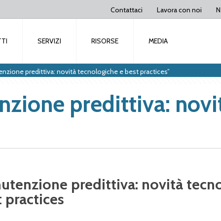
Contattaci
Lavora con noi
N
TI
SERVIZI
RISORSE
MEDIA
zione predittiva: novità tecnologiche e best practices”
ione predittiva: novi
utenzione predittiva: novità tecn
 practices