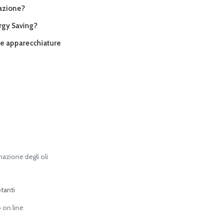
cazione?
ergy Saving?
le apparecchiature
nazione degli oli
otanti
 on line