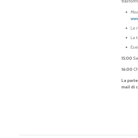
trasform
Mis
www
Le m
La t
Ese
15:00
Se
16:00
Chi
La parte
mail di 