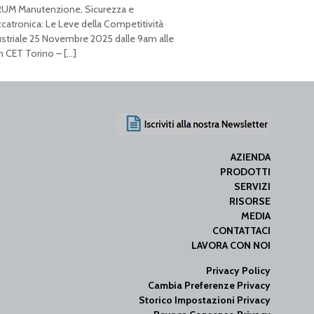
UM Manutenzione, Sicurezza e
catronica: Le Leve della Competitività
ustriale 25 Novembre 2025 dalle 9am alle
 CET Torino –
[…]
AZIENDA
PRODOTTI
SERVIZI
RISORSE
MEDIA
CONTATTACI
LAVORA CON NOI
Privacy Policy
Cambia Preferenze Privacy
Storico Impostazioni Privacy