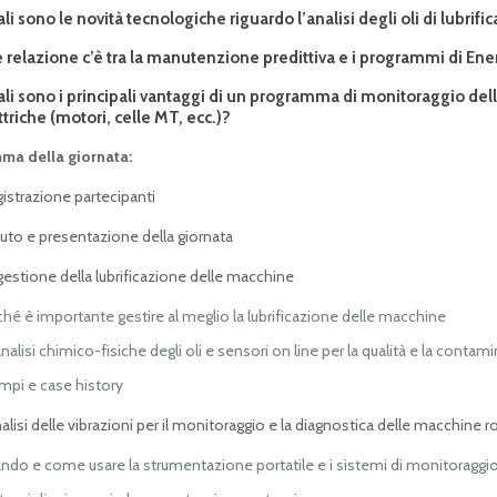
li sono le novità tecnologiche riguardo l’analisi degli oli di lubrifi
 relazione c’è tra la manutenzione predittiva e i programmi di En
li sono i principali vantaggi di un programma di monitoraggio del
ttriche (motori, celle MT, ecc.)?
ma della giornata:
strazione partecipanti
uto e presentazione della giornata
estione della lubrificazione delle macchine
ché è importante gestire al meglio la lubrificazione delle macchine
nalisi chimico-fisiche degli oli e sensori on line per la qualità e la contami
mpi e case history
alisi delle vibrazioni per il monitoraggio e la diagnostica delle macchine r
ndo e come usare la strumentazione portatile e i sistemi di monitoraggio