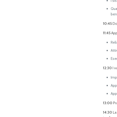
I si
Qual
ben
10:45
Dom
11:45
App
Reli
Att
Ese
12:30
I v
Imp
Appa
App
13:00
Pr
14:30
La 