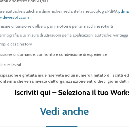
atori e sottostazioni AT/MT
ure elettriche statiche e dinamiche mediante la metodologia PdMA
pdma
.dewesoft.com
isure di tensione d’albero per i motori e per le macchine rotanti
ermografia e le misure di ultrasuoni per le applicazioni elettriche: vantaggi e 
mpi e case history
ssione di domande, confronto e condivisione di esperienze
usura lavori
cipazione è gratuita ma è riservata ad un numero limitato di iscritti e
conferma che verrà inviata dall’organizzazione entro dieci giorni dall’i
Iscriviti qui – Seleziona il tuo Wor
Vedi anche