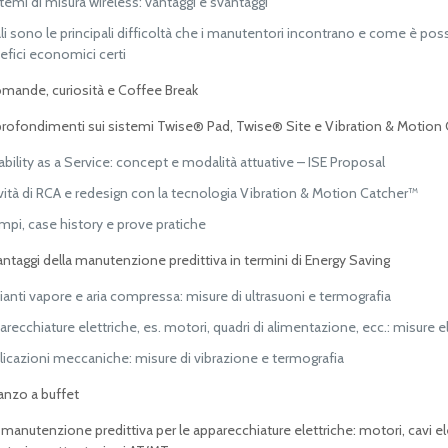
stemi di misura wireless: vantaggi e svantaggi
i sono le principali difficoltà che i manutentori incontrano e come è poss
efici economici certi
ande, curiosità e Coffee Break
rofondimenti sui sistemi Twise® Pad, Twise® Site e Vibration & Motion
ability as a Service: concept e modalità attuative – ISE Proposal
ività di RCA e redesign con la tecnologia Vibration & Motion Catcher™
mpi, case history e prove pratiche
antaggi della manutenzione predittiva in termini di Energy Saving
ianti vapore e aria compressa: misure di ultrasuoni e termografia
recchiature elettriche, es. motori, quadri di alimentazione, ecc.: misure e
licazioni meccaniche: misure di vibrazione e termografia
anzo a buffet
manutenzione predittiva per le apparecchiature elettriche: motori, cavi elet