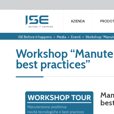
AZIENDA
PRODOT
ISE Before it happens
>
Media
>
Eventi
>
Workshop “Manuten
Workshop “Manutenz
best practices”
Man
best