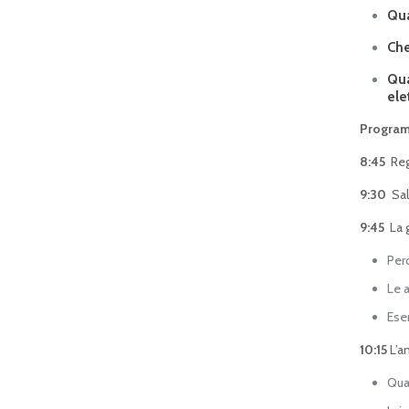
Qua
Che
Qua
ele
Program
8:45
Regi
9:30
Sal
9:45
La g
Per
Le a
Ese
10:15
L’an
Qua