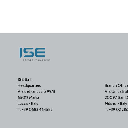
ISE S.r.l.
Headquarters
Branch Offic
Via del Fanuccio 99/B
Via Unica Bol
55012 Marlia
20097 San D
Lucca - Italy
Milano - Italy
T. +39 0583 464582
T. +39 02 21