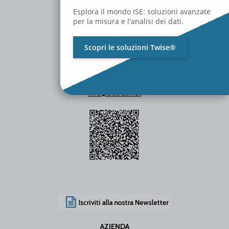
Esplora il mondo ISE: soluzioni avanzate
per la misura e l'analisi dei dati.
Scopri le soluzioni Twise®
P.Iva / C.F. 01642060469
SDI Code: SUBM70N
info@iseweb.net
AZIENDA