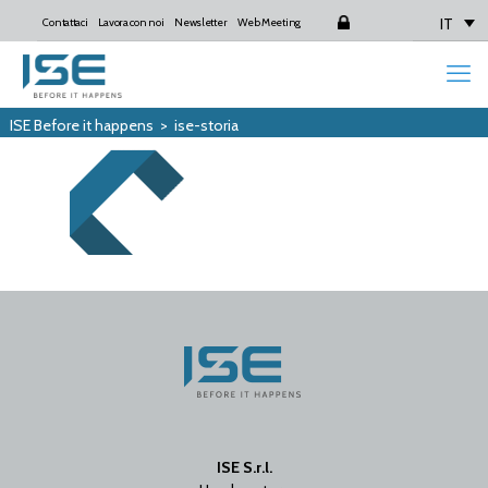
IT
Contattaci
Lavora con noi
Newsletter
Web Meeting
Login
ISE Before it happens
>
ise-storia
ISE S.r.l.