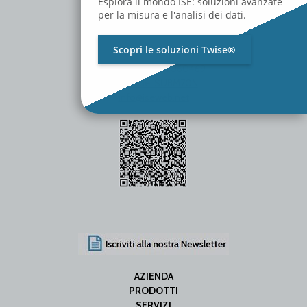
Esplora il mondo ISE: soluzioni avanzate
per la misura e l'analisi dei dati.
Scopri le soluzioni Twise®
P.Iva / C.F. 01642060469
SDI Code: SUBM70N
info@iseweb.net
AZIENDA
PRODOTTI
SERVIZI