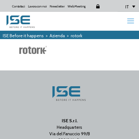
IT
Contattaci
Lavora con noi
Newsletter
Web Meeting
Login
ISE Before it happens
>
Azienda
>
rotork
ISE S.r.l.
Headquarters
Via del Fanuccio 99/B