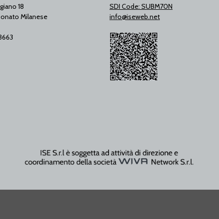
giano 18
SDI Code: SUBM70N
onato Milanese
info@iseweb.net
53663