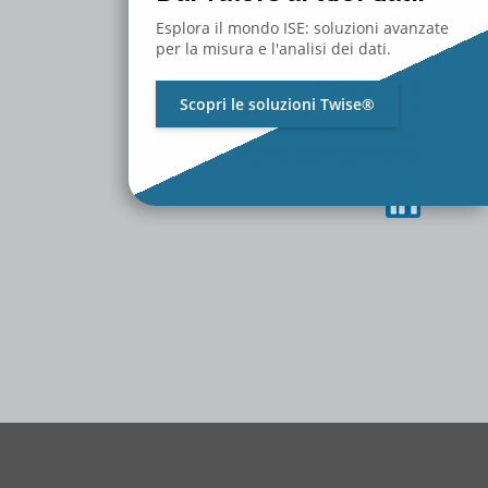
MEDIA
CONTATTACI
Esplora il mondo ISE: soluzioni avanzate
LAVORA CON NOI
per la misura e l'analisi dei dati.
Privacy Policy
Scopri le soluzioni Twise®
Cambia Preferenze Privacy
Storico Impostazioni Privacy
Revoca Consenso Privacy