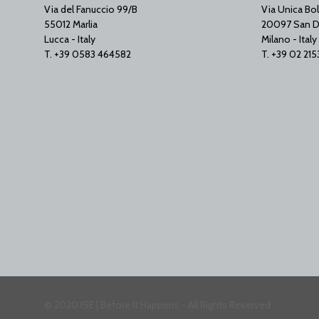
Via del Fanuccio 99/B
Via Unica Bol
55012 Marlia
20097 San D
Lucca - Italy
Milano - Italy
T. +39 0583 464582
T. +39 02 21
© 2020 ISE | Before It Happens - All Rights Reserved