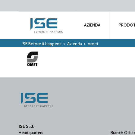
AZIENDA
PRODOT
ISE Before it happens
>
Azienda
>
omet
ISE S.r.l.
Headquarters
Branch Offic