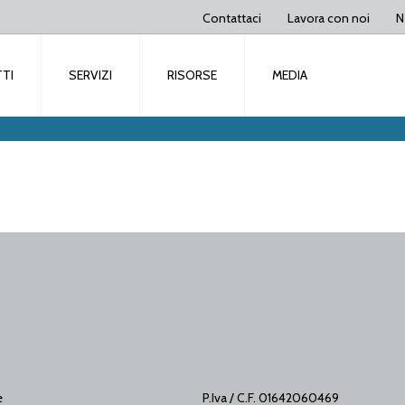
Contattaci
Lavora con noi
N
TI
SERVIZI
RISORSE
MEDIA
e
P.Iva / C.F. 01642060469