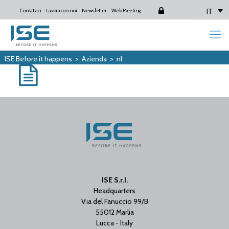
IT
Contattaci
Lavora con noi
Newsletter
Web Meeting
Login
ISE Before it happens
>
Azienda
>
nl
ISE S.r.l.
Headquarters
Via del Fanuccio 99/B
55012 Marlia
Lucca - Italy