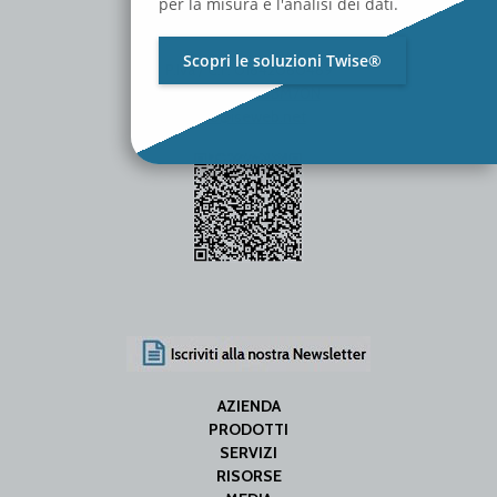
per la misura e l'analisi dei dati.
Scopri le soluzioni Twise®
P.Iva / C.F. 01642060469
SDI Code: SUBM70N
info@iseweb.net
AZIENDA
PRODOTTI
SERVIZI
RISORSE