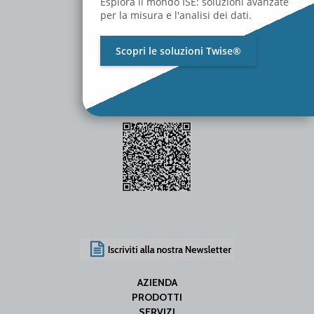
Esplora il mondo ISE: soluzioni avanzate
per la misura e l'analisi dei dati.
Scopri le soluzioni Twise®
P.Iva / C.F. 01642060469
SDI Code: SUBM70N
info@iseweb.net
AZIENDA
PRODOTTI
SERVIZI