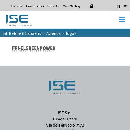
IT
Contattaci
Lavora con noi
Newsletter
Web Meeting
Login
ISE Before it happens
>
Azienda
>
logo8
ISE S.r.l.
Headquarters
Via del Fanuccio 99/B