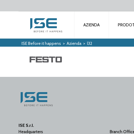
AZIENDA
PRODOT
ISE Before it happens
>
Azienda
>
l32
ISE S.r.l.
Headquarters
Branch Offic