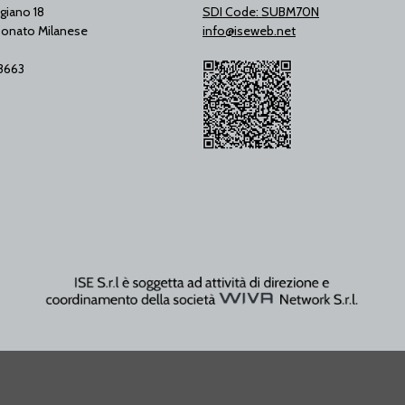
giano 18
SDI Code: SUBM70N
onato Milanese
info@iseweb.net
53663