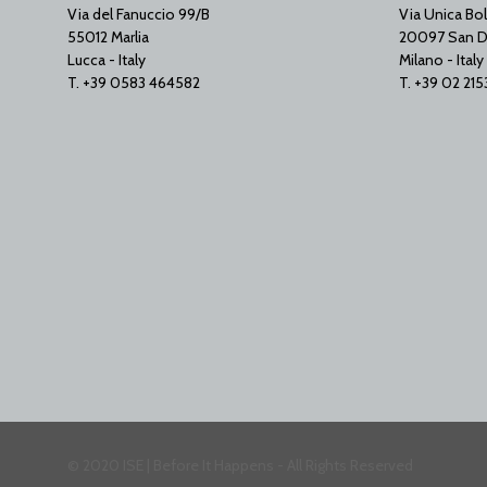
Via del Fanuccio 99/B
Via Unica Bol
55012 Marlia
20097 San D
Lucca - Italy
Milano - Italy
T. +39 0583 464582
T. +39 02 21
© 2020 ISE | Before It Happens - All Rights Reserved