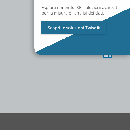
MEDIA
CONTATTACI
Esplora il mondo ISE: soluzioni avanzate
LAVORA CON NOI
per la misura e l'analisi dei dati.
Privacy Policy
Scopri le soluzioni Twise®
Cambia Preferenze Privacy
Storico Impostazioni Privacy
Revoca Consenso Privacy