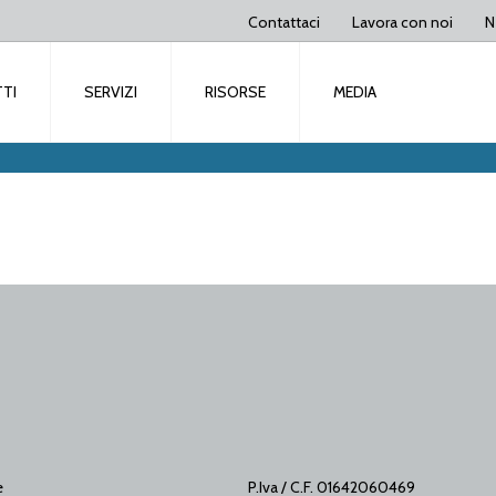
Contattaci
Lavora con noi
N
TI
SERVIZI
RISORSE
MEDIA
e
P.Iva / C.F. 01642060469