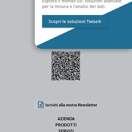
Esplora il mondo ISE: soluzioni avanzate
per la misura e l'analisi dei dati.
Scopri le soluzioni Twise®
P.Iva / C.F. 01642060469
SDI Code: SUBM70N
info@iseweb.net
AZIENDA
PRODOTTI
SERVIZI