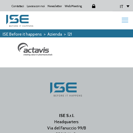
IT
Contattaci
Lavora con noi
Newsletter
Web Meeting
Login
ISE Before it happens
>
Azienda
>
l21
ISE S.r.l.
Headquarters
Via del Fanuccio 99/B